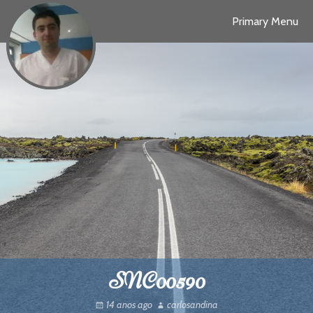
Skip
Primary Menu
to
content
SNC00590
14 anos ago
carlosandina