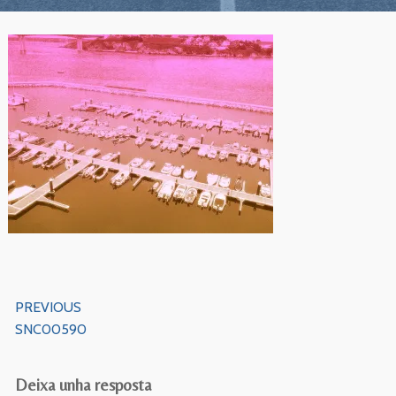
Navegación
PREVIOUS
de
Previous
SNC00590
entradas
Post
Deixa unha resposta