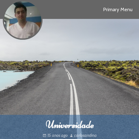
Skip
Primary Menu
to
content
Universidade
15 anos ago
carlosandina